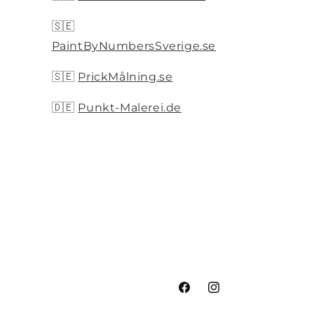
🇸🇪
PaintByNumbersSverige.se
🇸🇪
PrickMålning.se
🇩🇪
Punkt-Malerei.de
Facebook
Instagram