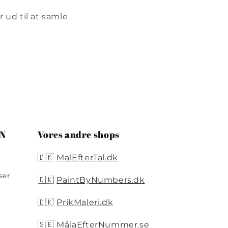
r ud til at samle
ON
Vores andre shops
🇩🇰
MalEfterTal.dk
ser
🇩🇰
PaintByNumbers.dk
🇩🇰
PrikMaleri.dk
🇸🇪
MålaEfterNummer.se