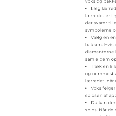
voks og bakke
Læg lærrede
lærredet er t
der svarer ti
symbolerne o
Vælg en en
bakken. Hvis d
diamanterne l
samle dem op
Træk en lil
og nemmest at
lærredet, når 
Voks følger
spidsen af ap
Du kan dere
spids. Når de 