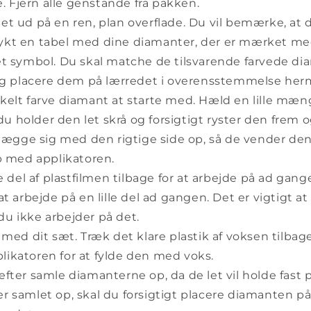
. Fjern alle genstande fra pakken.
t ud på en ren, plan overflade. Du vil bemærke, at 
rykt en tabel med dine diamanter, der er mærket m
l et symbol. Du skal matche de tilsvarende farvede 
g placere dem på lærredet i overensstemmelse her
kelt farve diamant at starte med. Hæld en lille mæn
u holder den let skrå og forsigtigt ryster den frem og
ægge sig med den rigtige side op, så de vender den ri
 med applikatoren.
le del af plastfilmen tilbage for at arbejde på ad gan
 arbejde på en lille del ad gangen. Det er vigtigt a
du ikke arbejder på det.
 med dit sæt. Træk det klare plastik af voksen tilba
plikatoren for at fylde den med voks.
fter samle diamanterne op, da de let vil holde fast 
er samlet op, skal du forsigtigt placere diamanten på