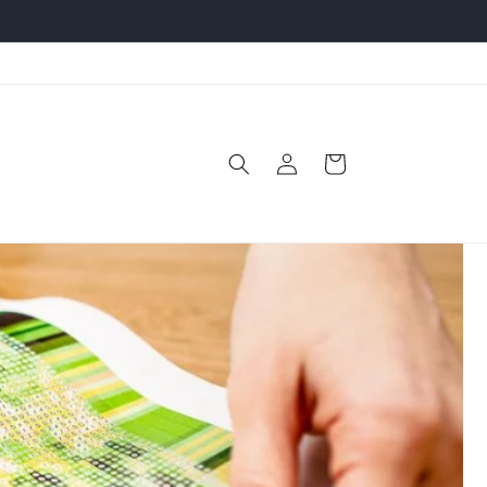
Log
Indkøbskurv
ind