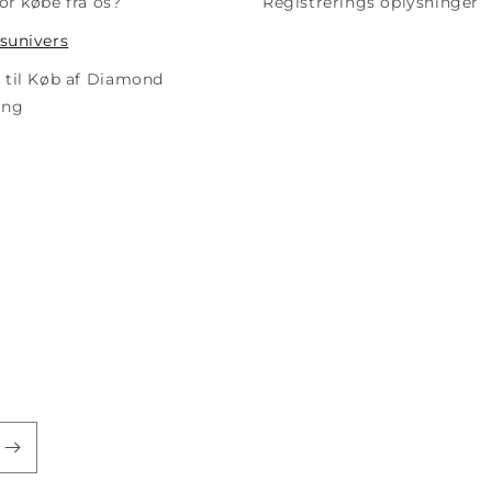
or købe fra os?
Registrerings oplysninger
sunivers
 til Køb af Diamond
ing