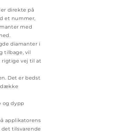
der direkte på
ed et nummer,
diamanter med
med.
gde diamanter i
 tilbage, vil
gtige vej til at
gen. Det er bedst
t dække
ge og dypp
på applikatorens
 det tilsvarende