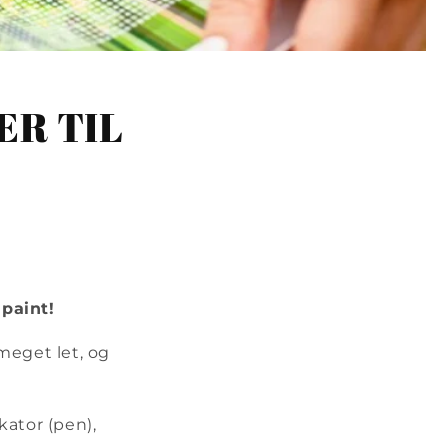
ER TIL
 paint!
meget let, og
kator (pen),