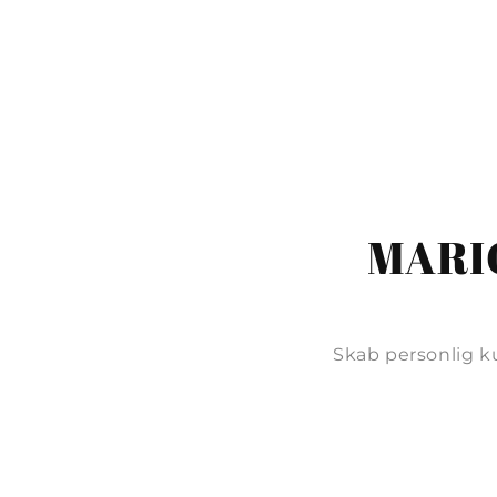
MARIO
Skab personlig k