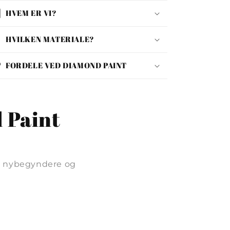
HVEM ER VI?
HVILKEN MATERIALE?
FORDELE VED DIAMOND PAINT
 Paint
de nybegyndere og