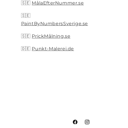
🇸🇪
MålaEfterNummer.se
🇸🇪
PaintByNumbersSverige.se
🇸🇪
PrickMålning.se
🇩🇪
Punkt-Malerei.de
Facebook
Instagram