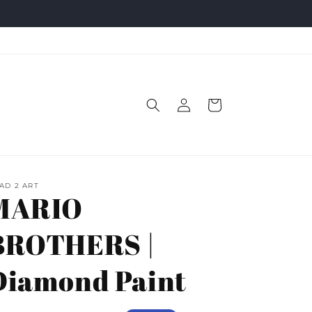
Log
Indkøbskurv
ind
AD 2 ART
MARIO
BROTHERS |
Diamond Paint