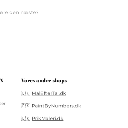
være den næste?
ON
Vores andre shops
🇩🇰
MalEfterTal.dk
ser
🇩🇰
PaintByNumbers.dk
🇩🇰
PrikMaleri.dk