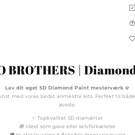
 BROTHERS | Diamond
Lav dit eget 5D Diamond Paint mesterværk
💎
unst med vores bedst anmeldte kits. Perfekt til bå
øvede.
✨ Topkvalitet 5D diamanter
🎁 Ideel som gave eller selvforkælelse
🚚 Hurtig levering & fleksible monteringsvalg