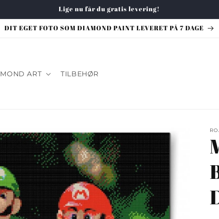
Lige nu får du gratis levering!
DIT EGET FOTO SOM DIAMOND PAINT LEVERET PÅ 7 DAGE
AMOND ART
TILBEHØR
RO