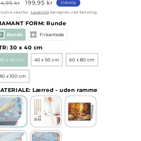
ormalpris
Udsalgspris
199,95 kr
4,95 kr
Udsalg
klusive skatter.
Levering
beregnes ved betaling.
IAMANT FORM
:
Runde
Runde
Firkantede
TR
:
30 x 40 cm
30 x 40 cm
40 x 50 cm
60 x 80 cm
80 x 100 cm
ATERIALE
:
Lærred - uden ramme